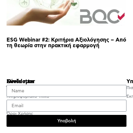
ESG Webinar #2: Κριτήρια Αξιολόγησης – Από
τη θεωρία στην πρακτική εφαρμογή
Σύνδεσμοι
Newsletter
Υπ
Έλεγχος Πιστοποιητικού
Πι
Πληροφοριακό Υλικό
Εκ
Πολιτική Απορρήτου
Όροι Χρήσης
Υποβολή
Testimonials