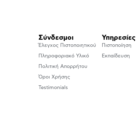
Σύνδεσμοι
Υπηρεσίες
Έλεγχος Πιστοποιητικού
Πιστοποίηση
Πληροφοριακό Υλικό
Εκπαίδευση
Πολιτική Απορρήτου
Όροι Χρήσης
Testimonials
© All rights reserved by BQC | Created by Corne.gr