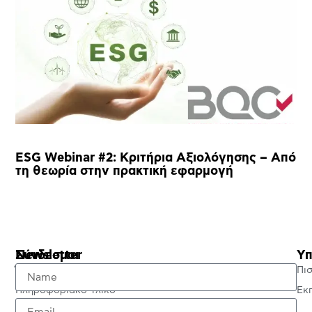
ESG Webinar #2: Κριτήρια Αξιολόγησης – Από
τη θεωρία στην πρακτική εφαρμογή
Σύνδεσμοι
Newsletter
Υπ
Έλεγχος Πιστοποιητικού
Πι
Πληροφοριακό Υλικό
Εκ
Πολιτική Απορρήτου