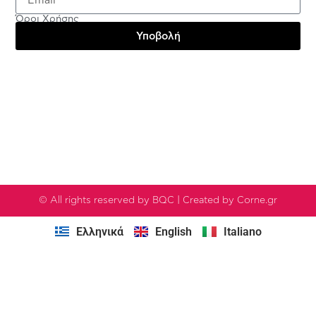
Όροι Χρήσης
Υποβολή
Testimonials
© All rights reserved by BQC | Created by Corne.gr
Ελληνικά
English
Italiano