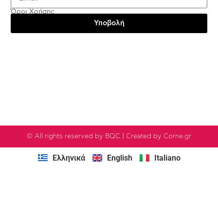
Όροι Χρήσης
Υποβολή
Testimonials
© All rights reserved by BQC | Created by Corne.gr
Ελληνικά
English
Italiano