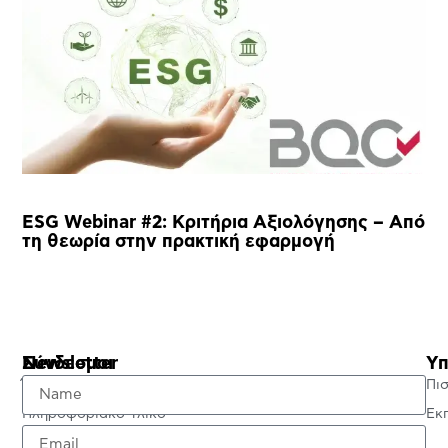
ESG Webinar #2: Κριτήρια Αξιολόγησης – Από
τη θεωρία στην πρακτική εφαρμογή
Σύνδεσμοι
Newsletter
Υπ
Έλεγχος Πιστοποιητικού
Πι
Πληροφοριακό Υλικό
Εκ
Πολιτική Απορρήτου