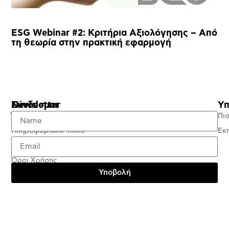
ESG Webinar #2: Κριτήρια Αξιολόγησης – Από
τη θεωρία στην πρακτική εφαρμογή
Σύνδεσμοι
Newsletter
Υπ
Έλεγχος Πιστοποιητικού
Πι
Πληροφοριακό Υλικό
Εκ
Πολιτική Απορρήτου
Όροι Χρήσης
Υποβολή
Testimonials