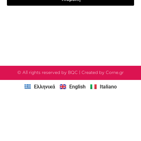
Testimonials
© All rights reserved by BQC | Created by Corne.gr
Ελληνικά
English
Italiano