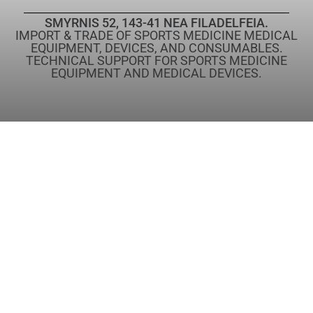
SMYRNIS 52, 143-41 NEA FILADELFEIA.
IMPORT & TRADE OF SPORTS MEDICINE MEDICAL
EQUIPMENT, DEVICES, AND CONSUMABLES.
TECHNICAL SUPPORT FOR SPORTS MEDICINE
EQUIPMENT AND MEDICAL DEVICES.