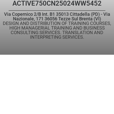
ACTIVE
750CN25024WW5452
Via Copernico 2/B Int. B1 35013 Cittadella (PD) - Via
Nazionale, 171 36056 Tezze Sul Brenta (VI)
DESIGN AND DISTRIBUTION OF TRAINING COURSES,
HIGH MANAGERIAL TRAINING AND BUSINESS
CONSULTING SERVICES. TRANSLATION AND
INTERPRETING SERVICES.