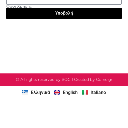
Όροι Χρήσης
Υποβολή
Testimonials
© All rights reserved by BQC | Created by Corne.gr
Ελληνικά
English
Italiano