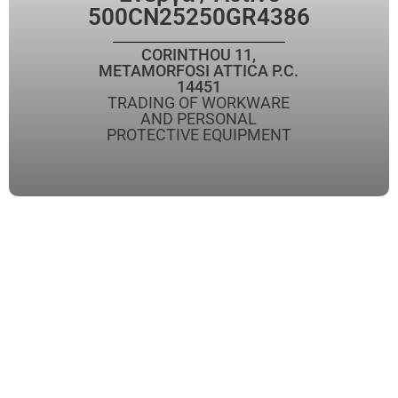
500CN25250GR4386
CORINTHOU 11,
METAMORFOSI ATTICA P.C.
14451
TRADING OF WORKWARE
AND PERSONAL
PROTECTIVE EQUIPMENT