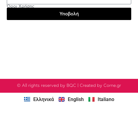
Όροι Χρήσης
Υποβολή
Testimonials
© All rights reserved by BQC | Created by Corne.gr
Ελληνικά
English
Italiano