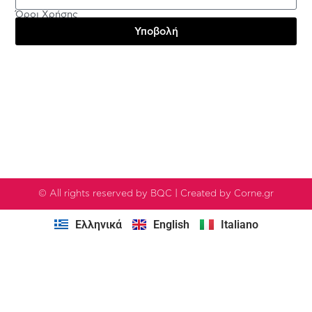
Όροι Χρήσης
Υποβολή
Testimonials
© All rights reserved by BQC | Created by Corne.gr
Ελληνικά
English
Italiano