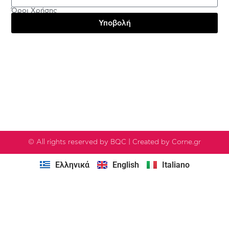
Όροι Χρήσης
Υποβολή
Testimonials
© All rights reserved by BQC | Created by Corne.gr
Ελληνικά
English
Italiano