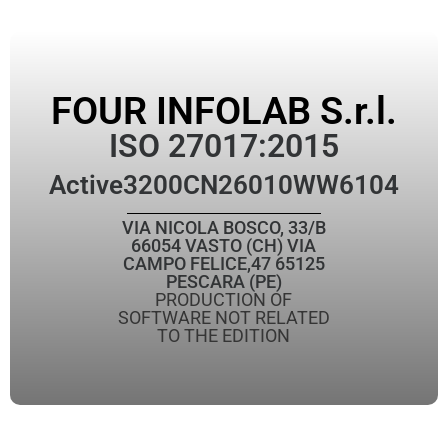
FOUR INFOLAB S.r.l.
ISO 27017:2015
Active
3200CN26010WW6104
VIA NICOLA BOSCO, 33/B
66054 VASTO (CH) VIA
CAMPO FELICE,47 65125
PESCARA (PE)
PRODUCTION OF
SOFTWARE NOT RELATED
TO THE EDITION