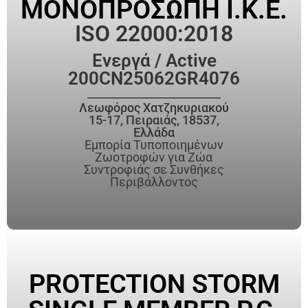
ΜΟΝΟΠΡΟΣΩΠΗ Ι.Κ.Ε.
ISO 22000:2018
Ενεργά / Active
200CN25062GR4076
Λεωφόρος Χατζηκυριακού
15-17, Πειραιάς, 18537,
Ελλάδα
Εμπορία Τυποποιημένων
Ζωοτροφών για Ζώα
Συντροφιάς σε Συνθήκες
Περιβάλλοντος
PROTECTION STORM