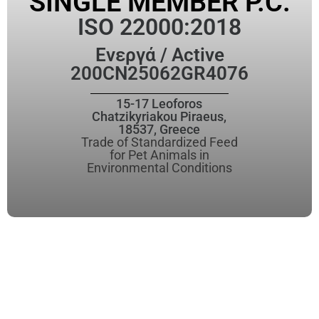
SINGLE MEMBER P.C.
ISO 22000:2018
Ενεργά / Active
200CN25062GR4076
15-17 Leoforos
Chatzikyriakou Piraeus,
18537, Greece
Trade of Standardized Feed
for Pet Animals in
Environmental Conditions