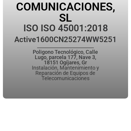
COMUNICACIONES,
SL
ISO ISO 45001:2018
Active
1600CN25274WW5251
Poligono Tecnológico, Calle
Lugo, parcela 177, Nave 3,
18151 Ogíjares, Gr
Instalación, Mantenimiento y
Reparación de Equipos de
Telecomunicaciones