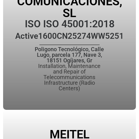
COMUNICACIONES,
SL
ISO ISO 45001:2018
Active
1600CN25274WW5251
Poligono Tecnológico, Calle
Lugo, parcela 177, Nave 3,
18151 Ogíjares, Gr
Installation, Maintenance
and Repair of
Telecommunications
Infrastructure (Radio
Centers)
MEITEL