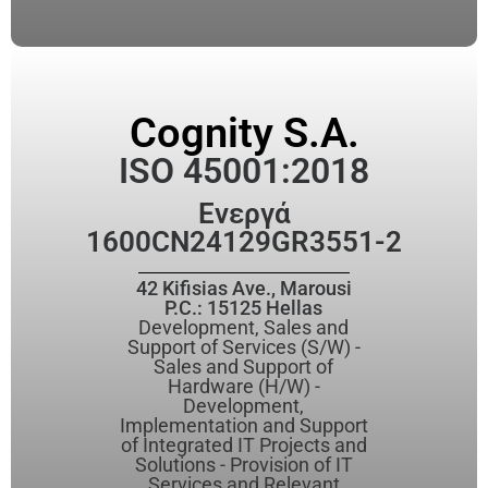
Cognity S.A.
ISO 45001:2018
Ενεργά
1600CN24129GR3551-2
42 Kifisias Ave., Marousi
P.C.: 15125 Hellas
Development, Sales and
Support of Services (S/W) -
Sales and Support of
Hardware (H/W) -
Development,
Implementation and Support
of Integrated IT Projects and
Solutions - Provision of IT
Services and Relevant