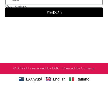
Όροι Χρήσης
Υποβολή
Testimonials
© All rights reserved by BQC | Created by Corne.gr
Ελληνικά
English
Italiano