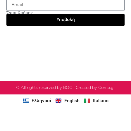
Πολιτική Απορρήτου
Όροι Χρήσης
Υποβολή
Testimonials
© All rights reserved by BQC | Created by Corne.gr
Ελληνικά
English
Italiano