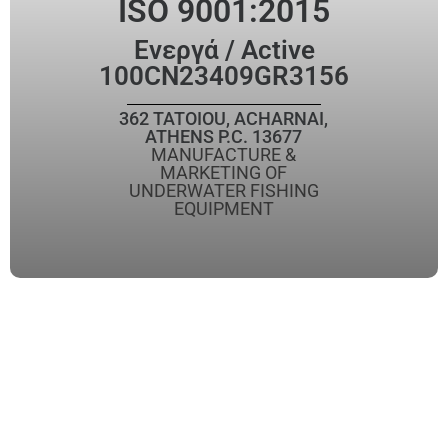
ISO 9001:2015
Ενεργά / Active
100CN23409GR3156
362 TATOIOU, ACHARNAI,
ATHENS P.C. 13677
MANUFACTURE &
MARKETING OF
UNDERWATER FISHING
EQUIPMENT