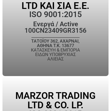
LTD ΚΑΙ ΣΙΑ Ε.Ε.
ISO 9001:2015
Ενεργά / Active
100CN23409GR3156
ΤΑΤΟΪΟΥ 362, ΑΧΑΡΝΑΙ,
ΑΘΗΝΑ T.K. 13677
ΚΑΤΑΣΚΕΥΗ & ΕΜΠΟΡΙΑ
ΕΙΔΩΝ ΥΠΟΒΡΥΧΙΑΣ
ΑΛΙΕΙΑΣ
MARZOR TRADING
LTD & CO. LP.