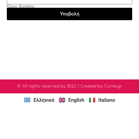
Όροι Χρήσης
Υποβολή
Testimonials
© All rights reserved by BQC | Created by Corne.gr
Ελληνικά
English
Italiano