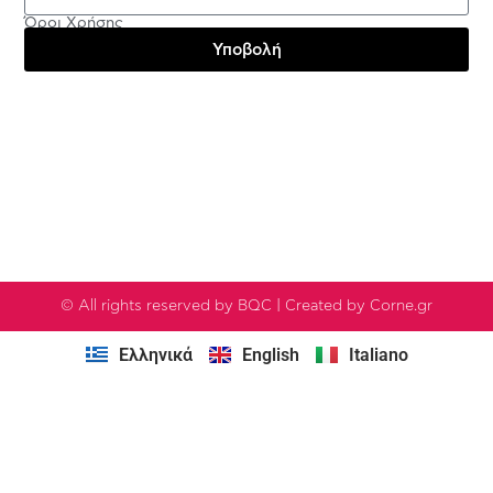
Όροι Χρήσης
Υποβολή
Testimonials
© All rights reserved by BQC | Created by Corne.gr
Ελληνικά
English
Italiano