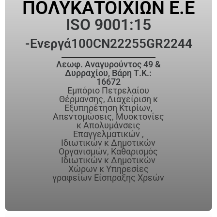
ΠΟΛΥΚΑΤΟΙΧΙΩΝ Ε.Ε
ISO 9001:15
-Ενεργά
100CN22255GR2244
Λεωφ. Αναγυρούντος 49 &
Δυρραχίου, Βάρη Τ.Κ.:
16672
Εμπόριο Πετρελαίου
Θέρμανσης, Διαχείριση κ
Εξυπηρέτηση Κτιρίων,
Απεντομώσεις, Μυοκτονίες
κ Απολυμάνσεις
Επαγγελματικών ,
Ιδιωτικών κ Δημοτικών
Οργανισμών, Καθαρισμός
Ιδιωτικών κ Δημοτικών
Χώρων κ Υπηρεσίες
γραφείων Είσπραξης Χρεών