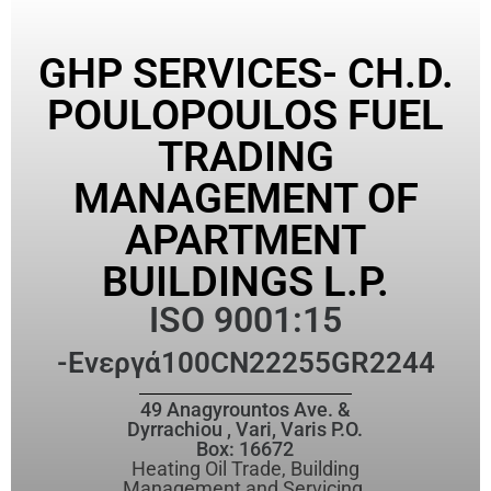
GHP SERVICES- CH.D.
POULOPOULOS FUEL
TRADING
MANAGEMENT OF
APARTMENT
BUILDINGS L.P.
ISO 9001:15
-Ενεργά
100CN22255GR2244
49 Anagyrountos Ave. &
Dyrrachiou , Vari, Varis P.O.
Box: 16672
Heating Oil Trade, Building
Management and Servicing,