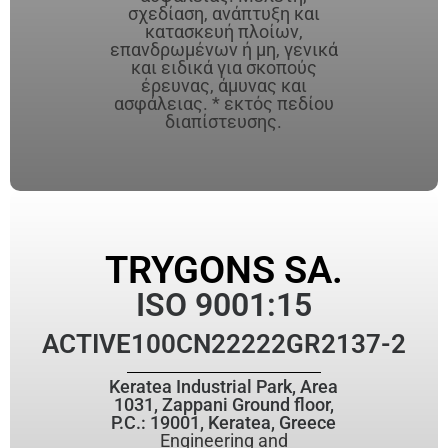
σχεδίαση, ανάπτυξη και
κατασκευή πλοίων,
επανδρωμένων ή μη, γενικά
και ειδικά για σκοπούς
έρευνας, άμυνας και
ασφάλειας. * εκτός πεδίου
διαπίστευσης.
TRYGONS SA.
ISO 9001:15
ACTIVE
100CN22222GR2137-2
Keratea Industrial Park, Area
1031, Zappani Ground floor,
P.C.: 19001, Keratea, Greece
Engineering and