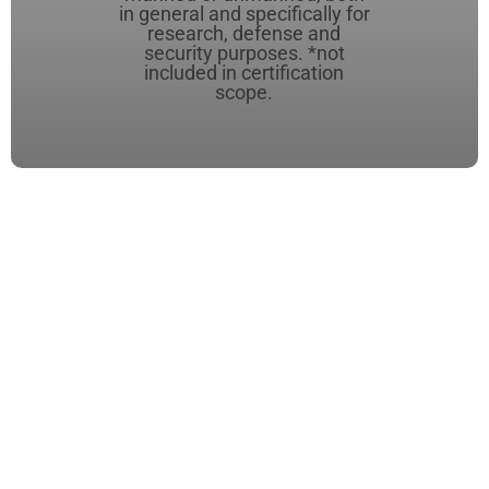
in general and specifically for
research, defense and
security purposes. *not
included in certification
scope.