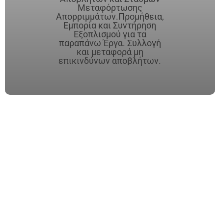
Μεταφόρτωσης
Απορριμμάτων.Προμήθεια,
Εμπορία και Συντήρηση
Εξοπλισμού για τα
παραπάνω Έργα. Συλλογή
και μεταφορά μη
επικινδύνων αποβλήτων.