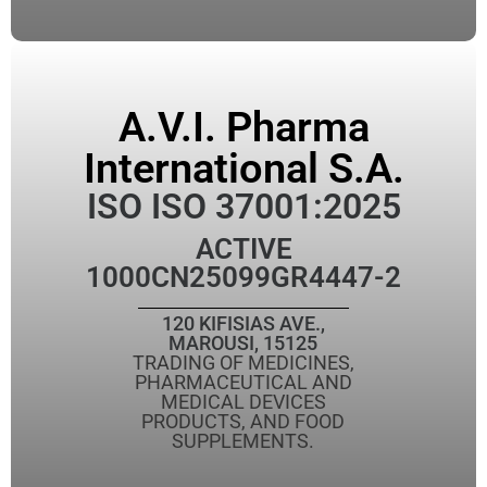
A.V.I. Pharma
International S.A.
ISO ISO 37001:2025
ACTIVE
1000CN25099GR4447-2
120 KIFISIAS AVE.,
MAROUSI, 15125
TRADING OF MEDICINES,
PHARMACEUTICAL AND
MEDICAL DEVICES
PRODUCTS, AND FOOD
SUPPLEMENTS.